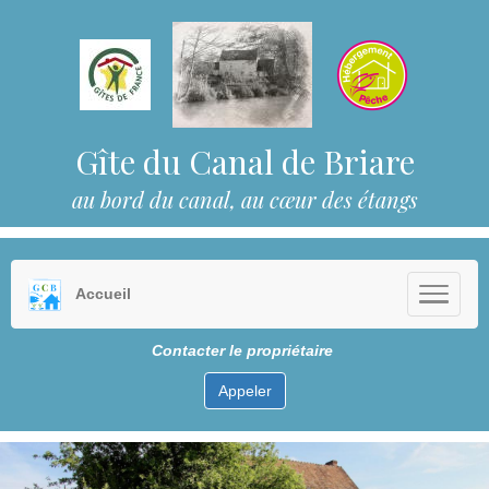
Gîte du Ca
nal de Briare
au bord du canal, au cœur des étangs
Accueil
Contacter le propriétaire
Appeler